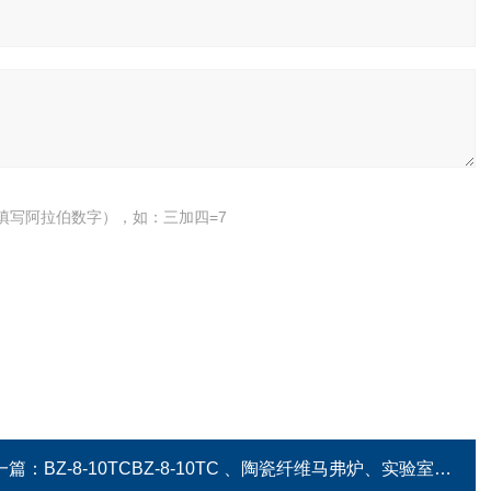
填写阿拉伯数字），如：三加四=7
一篇：
BZ-8-10TCBZ-8-10TC 、陶瓷纤维马弗炉、实验室电炉、箱式电阻炉