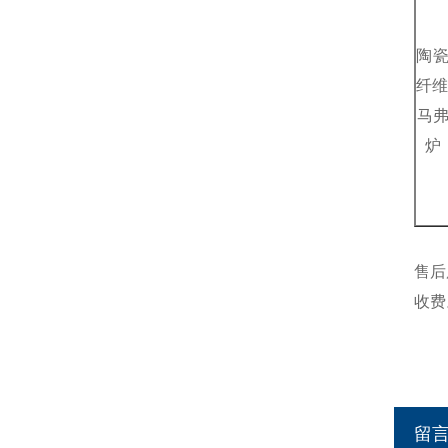
陶
纤维
马
炉
售后
收费
留