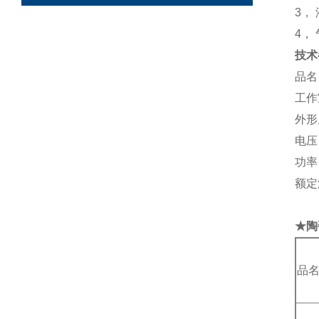
3，
4，
技术
品名：
工作
外形
电压
功率
额定
★陶
品