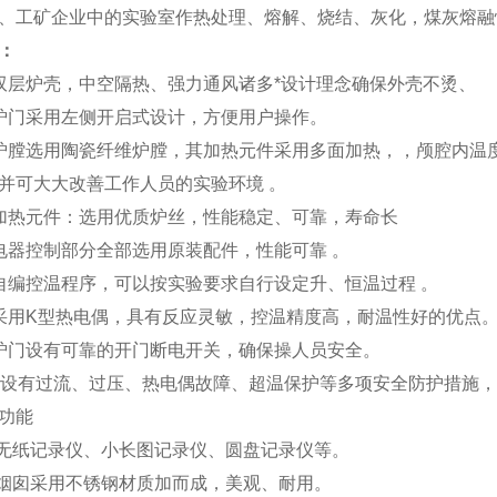
、工矿企业中的实验室作热处理、熔解、烧结、灰化，煤灰熔
：
双层炉壳，中空隔热、强力通风诸多*设计理念确保外壳不烫、
炉门采用左侧开启式设计，方便用户操作。
炉膛选用陶瓷纤维炉膛，其加热元件采用多面加热，，颅腔内温
并可大大改善工作人员的实验环境 。
加热元件：选用优质炉丝，性能稳定、可靠，寿命长
电器控制部分全部选用原装配件，性能可靠 。
自编控温程序，可以按实验要求自行设定升、恒温过程 。
采用K型热电偶，具有反应灵敏，控温精度高，耐温性好的优点
炉门设有可靠的开门断电开关，确保操人员安全。
、设有过流、过压、热电偶故障、超温保护等多项安全防护措施
功能
无纸记录仪、小长图记录仪、圆盘记录仪等。
烟囱采用不锈钢材质加而成，美观、耐用。