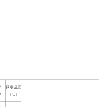
率
额定温度
W）
（℃）
5