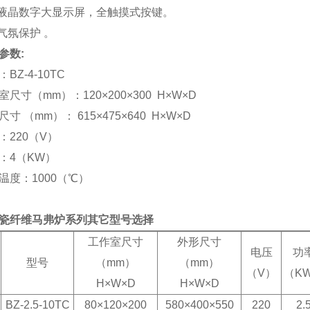
液晶数字大显示屏，全触摸式按键。
 气氛保护
。
参数:
BZ-4-10TC
室尺寸（mm）：120×200×300
H
×
W
×
D
尺寸 （mm）：
615
×
475
×6
4
0
H
×
W
×
D
：220（V）
：4（KW）
温度：1000（℃）
瓷纤维马弗炉系列其它型号选择
工作室尺寸
外形尺寸
电压
功
名
型号
（mm）
（mm）
（V）
（K
H
×
W
×
D
H
×
W
×
D
BZ-2.5-10TC
80×120×200
580
×400×5
50
220
2.