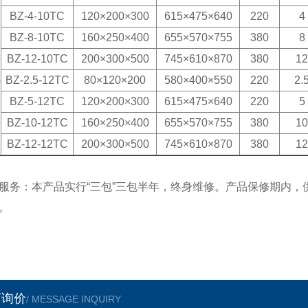
BZ-4-10TC
120×200×300
615
×4
75
×6
40
220
4
BZ-8-10TC
160×250×400
6
55
×5
7
0×7
55
380
8
瓷
BZ-12-10TC
200×300×500
745
×610×870
380
12
弗
BZ-2.5-12TC
80×120×200
5
80
×4
0
0×
550
220
2.
BZ-5-12TC
120×200×300
615
×
475
×6
4
0
220
5
BZ-10-12TC
160×250×400
6
55
×5
7
0×7
55
380
10
BZ-12-12TC
200×300×500
745
×610×870
380
12
服务：本产品实行“三包”三包半年，终身维修。产品保修期内
。
言询价
/ MESSAGE INQUIRY