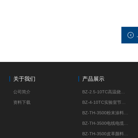
关于我们
产品展示
公司简介
BZ-2.5-10TC高温烧结节能陶瓷纤维马弗炉箱式电阻炉
资料下载
BZ-4-10TC实验室节能陶瓷纤维马弗炉箱式电阻炉
BZ-TH-3500粉末涂料炭黑含量测定仪
BZ-TH-3500电线电缆胶粒炭黑含量测定仪
BZ-TH-3500皮革颜料炭黑含量测定仪