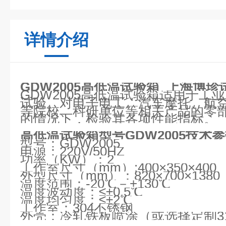
详情介绍
GDW2005高低温试验箱
上海博珍
GDW2005高低温试验箱适用于工
试验。对电子电工、汽车摩托、航
等院校、科研单位等相关产品的零
的情况下，检验其各项性能指标。
高低温试验箱型号
GDW2005
技术参
型号：GDW2005
电源：220V/50HZ
功率（KW）：2
工作室尺寸（mm）:400×350×400
外型尺寸（mm）：820×700×1380
温度范围：-20℃－+130℃
温度波动度：≤±0.5℃
温度均匀度：≤±2℃
工作室：304不锈钢
外壳：冷轧铁板喷涂（或选择定制31