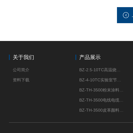
关于我们
产品展示
公司简介
BZ-2.5-10TC高温烧结节能陶瓷纤维马弗炉箱式电阻炉
资料下载
BZ-4-10TC实验室节能陶瓷纤维马弗炉箱式电阻炉
BZ-TH-3500粉末涂料炭黑含量测定仪
BZ-TH-3500电线电缆胶粒炭黑含量测定仪
BZ-TH-3500皮革颜料炭黑含量测定仪