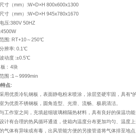
寸（mm）:W×D×H 800x600x1300
寸（mm）:W×D×H 945x780x1670
压:380V 50HZ
功率:4500W
范围: RT+10～250℃
分辨率: 0.1℃
波动度 :±0.5℃
板 : 4块
围 :1～9999min
特点:
采用优质冷轧钢板，表面静电粉末喷涂，涂层坚硬牢固，具有*
室为优质不锈钢板，圆角造型、光滑、流畅、极易清洁。
与工作室之间，充填超细玻璃棉隔热材料，具有良好的保温功能
设计有合理的热风循环通道，使箱内温度分布更加均匀、温度上
的气体有异味或有毒，出风管能方便的另接管道将气体排至地点