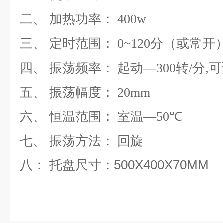
二、 加热功率：
400w
三、 定时范围：
0~120
分
（
或常开
四、 振荡频率： 起动
—300
转
/
分
,
可
五、 振荡幅度：
20mm
六、 恒温范围： 室温
—50℃
七、 振荡方法： 回旋
八：
托盘尺寸
：
500X400X70MM