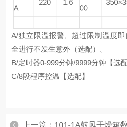
220
1.6
350
×3
A
00
A/
独立限温报警、超过限制温度即
全进行不发生意外（选配）。
B/
定时器0-999分钟/9999分钟【选
C/8
段程序控温【选配】
上一篇：
101-1A鼓风干燥箱数显电热