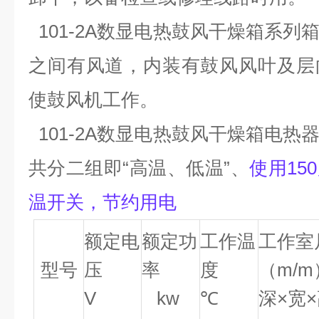
101-2A
数显电热鼓风干燥箱
系列
之间有风道，内装有鼓风风叶及层
使鼓风机工作。
101-2A
数显电热鼓风干燥箱
电热
共分二组即“高温、低温”、
使用15
温开关，节约用电
额定电
额定功
工作温
工作室
型号
压
率
度
（m/m
V
kw
℃
深×宽