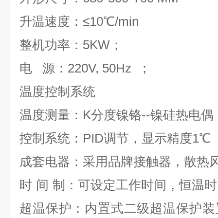
升温速度：≤
10
℃
/min
整机功率：
5KW
；
电
源：
220V, 50Hz
；
温度控制系统
温度测量：
K
分度镍铬
--
镍硅热电偶
控制系统：
PID
调节，显示精度
1
℃
成套电器：采用品牌接触器，散热
时
间
制：可设定工作时间，恒温时
超温保护：内置式二级超温保护装