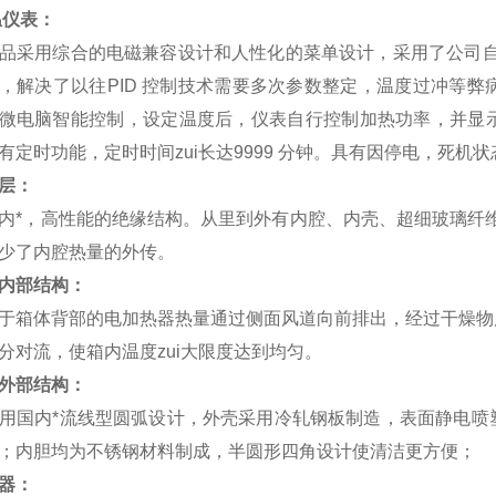
温仪表：
品采用综合的电磁兼容设计和人性化的菜单设计，采用了公司自
，解决了以往
PID
控制技术需要多次参数整定，温度过冲等弊
微电脑智能控制，设定温度后，仪表自行控制加热功率，并显
有定时功能，定时时间zui长达
9999
分钟。具有因停电，死机状
层：
内*，高性能的绝缘结构。从里到外有内腔、内壳、超细玻璃纤维
少了内腔热量的外传。
内部结构：
于箱体背部的电加热器热量通过侧面风道向前排出，经过干燥物
分对流，使箱内温度zui大限度达到均匀。
外部结构：
国内*流线型圆弧设计，外壳采用冷轧钢板制造，表面静电喷
；内胆均为不锈钢材料制成，半圆形四角设计使清洁更方便；
器：