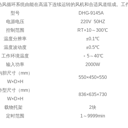
热风循环系统由能在高温下连续运转的风机和合适风道组成。工
型号
DHG-914
5
A
电源电压
220V 50HZ
控制范围
RT+10～
30
0℃
温度分辨率
±0.1℃
温度波动度
±0.5℃
工作环境温度
﹢5～40℃
输入功率
20
00W
内胆尺寸（mm）
550×450×550
W×D×H
外型尺寸（mm）
836×635×730
W×D×H
载物托架
2块
定时范围
1～9999min