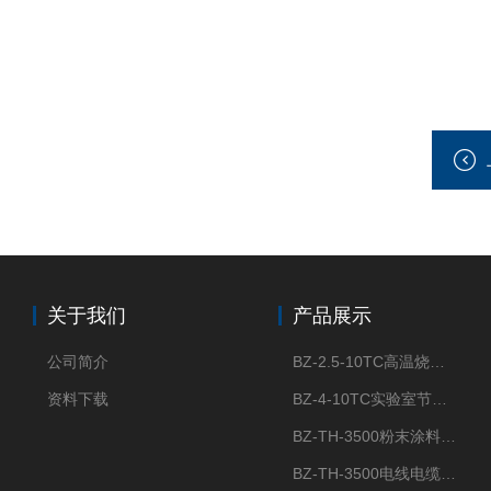
关于我们
产品展示
公司简介
BZ-2.5-10TC高温烧结节能陶瓷纤维马弗炉箱式电阻炉
资料下载
BZ-4-10TC实验室节能陶瓷纤维马弗炉箱式电阻炉
BZ-TH-3500粉末涂料炭黑含量测定仪
BZ-TH-3500电线电缆胶粒炭黑含量测定仪