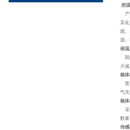
控
产
瓜化
观。
源。
保温
国
大减
箱体
置
气充
箱体
采用
数量
传感