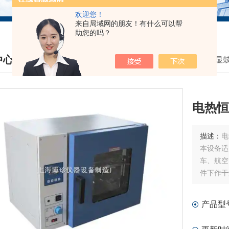
欢迎您！
来自局域网的朋友！有什么可以帮
助您的吗？
中心
我的位置：
首页
>
产品中心
>
DHG数显
DUCTS CENTER
电热恒
描述：
电
本设备适
车、航空
件下作干
产品型