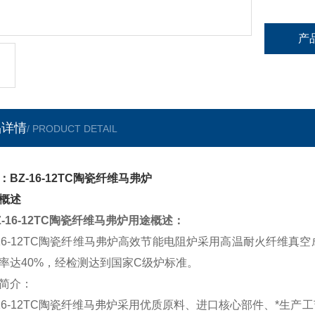
产
品详情
/ PRODUCT DETAIL
：BZ-16-12TC陶瓷纤维马弗炉
概述
-
16
-1
2
TC陶瓷纤维马弗炉用途概述：
-16-12TC陶瓷纤维马弗炉
高效节能电阻炉采用高温耐火纤维真空
率达40%，经检测达到国家C级炉标准。
简介：
-16-12TC陶瓷纤维马弗炉
采用优质原料、进口核心部件、*生产