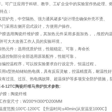
平。可广泛应用于科研、教学、工矿企业中的实验室作热处理、
特点：
双层炉壳，中空隔热、强力通风诸多*设计理念确保外壳不烫、
炉门采用左侧开启式设计，方便用户操作。
炉膛选用陶瓷纤维炉膛，其加热元件采用多面加热，，颅腔内
并可大大改善工作人员的实验环境 。
加热元件：选用优质炉丝，性能稳定、可靠，寿命长
电器控制部分全部选用原装配件，性能可靠 。
自编控温程序，可以按实验要求自行设定升、恒温过程 。
采用
s
型热
铂铑铂热电偶
，具有反应灵敏，控温精度高，耐温性
设有过流、过压、热电偶故障、超温保护等多项安全防护措施，
-
6
-1
2
TC陶瓷纤维马弗炉技术参数:
、炉膛：陶瓷纤维
、工作室尺寸：
W200
*
H300
*
D2
00
MM
温度范围
:100
℃
-1
2
00
℃
【
升温时间
:
≤
40min(
从室温至
1
0
00C
】