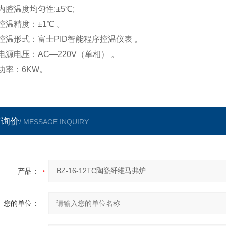
内腔温度均匀性
:
±
5
℃
;
控温精度：±1
℃
。
控温形式：
富士
PID智能
程序
控温仪表 。
电源电压：AC—220V（单相） 。
功率：
6
KW。
言询价
/ MESSAGE INQUIRY
产品：
您的单位：