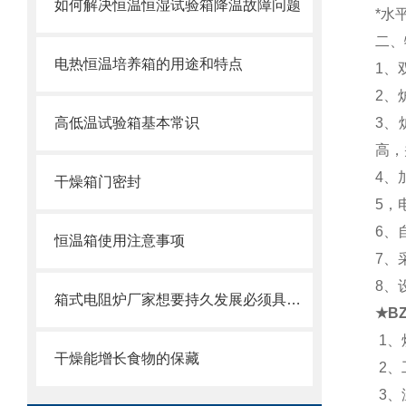
如何解决恒温恒湿试验箱降温故障问题
*水
二、
电热恒温培养箱的用途和特点
1、
2、
高低温试验箱基本常识
3、
高，
4、
干燥箱门密封
5，
6、
恒温箱使用注意事项
7、
8、
箱式电阻炉厂家想要持久发展必须具备的素质
★BZ
1
干燥能增长食物的保藏
2
3、