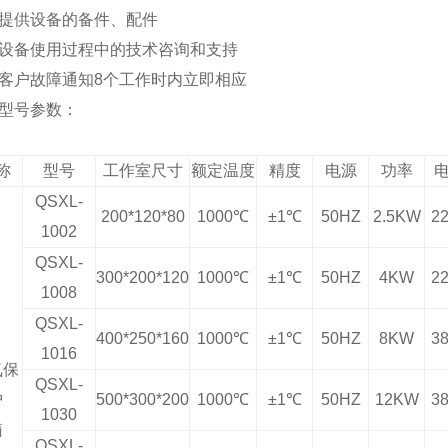
提供设备的备件、配件
设备使用过程中的技术咨询和支持
客户故障通知
8
个工作时内立即相应
型号参数：
称
型号
工作室尺寸
额定温度
精度
电源
功率
QSXL-
200*120*80
1000
℃
±
1
℃
50HZ
2.5KW
2
1002
QSXL-
300*200*120
1000
℃
±
1
℃
50HZ
4KW
2
1008
QSXL-
400*250*160
1000
℃
±
1
℃
50HZ
8KW
3
1016
氛保
QSXL-
护
500*300*200
1000
℃
±
1
℃
50HZ
12KW
3
1030
箱
QSXL-