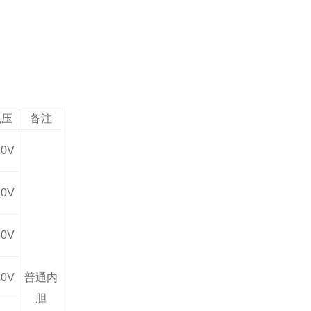
电压
备注
20V
20V
80V
80V
普通内
胆