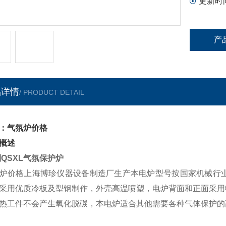
更新时
产
品详情
/ PRODUCT DETAIL
：气氛炉价格
概述
列
QSXL
气氛保护炉
炉价格
上海博珍仪器设备制造厂生产本电炉型号按国家机械行
采用优质冷板及型钢制作，外壳高温喷塑，电炉背面和正面采用
热工件不会产生氧化脱碳，本电炉适合其他需要各种气体保护的