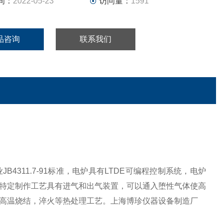
间：
2022-05-23
访问量：
1591
品咨询
联系我们
业
JB4311.7-91
标准，电炉具有
LTDE
可编程控制系统，电炉
特定制作工艺具有进气和出气装置，可以通入堕性气体使高
高温烧结，淬火等热处理工艺。上海博珍仪器设备制造厂