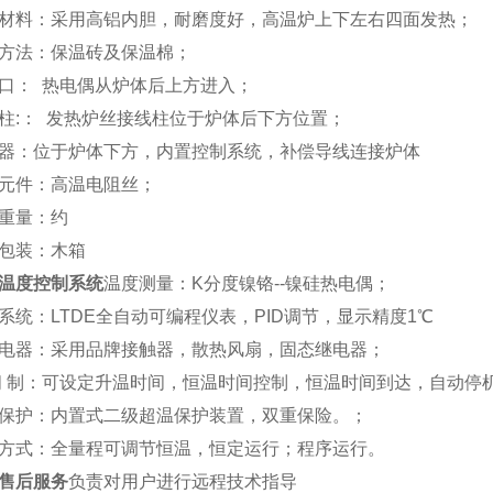
材料：采用高铝内胆，耐磨度好，高温炉上下左右四面发热；
方法：保温砖及保温棉；
口：
热电偶从炉体后上方进入；
柱
:
：
发热炉丝接线柱位于炉体后下方位置；
器：位于炉体下方，内置控制系统，补偿导线连接炉体
元件：高温电阻丝；
重量：约
包装：木箱
温度控制系统
温度测量：
K
分度镍铬
--
镍硅热电偶；
系统：
LTDE
全自动可编程仪表，
PID
调节，显示精度
1
℃
电器：采用品牌接触器，散热风扇，固态继电器；
间
制：可设定升温时间，恒温时间控制，恒温时间到达，自动停
保护：内置式二级超温保护装置，双重保险。；
方式：全量程可调节恒温，恒定运行；程序运行。
售后服务
负责对用户进行远程技术指导