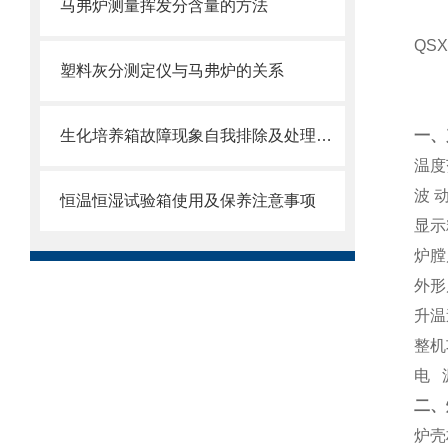
马弗炉测量挥发分含量的方法
QSX
塑料灰分测定仪与马弗炉的关系
生化培养箱故障现象自我排除及处理方法
一、
温度
波
恒温恒湿试验箱使用及保养注意事项
显示
炉膛
外形
升温
整机
电
二、
炉壳