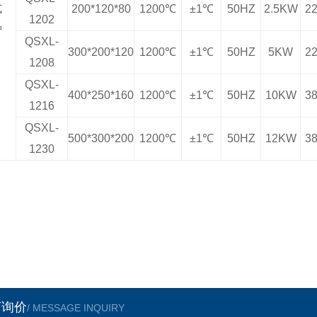
式
200*120*80
1200
℃
±
1
℃
50HZ
2.5KW
2
1202
炉
QSXL-
300*200*120
1200
℃
±
1
℃
50HZ
5KW
2
1208
QSXL-
400*250*160
1200
℃
±
1
℃
50HZ
10KW
3
1216
QSXL-
500*300*200
1200
℃
±
1
℃
50HZ
12KW
3
1230
言询价
/ MESSAGE INQUIRY