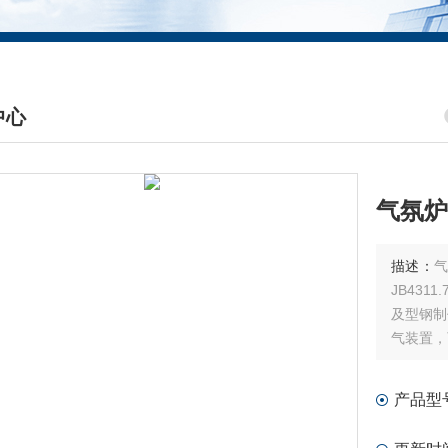
中心
DUCTS CENTER
气氛炉
描述：
JB43
及型钢制
气装置，
他需要各
厂
产品型