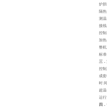
炉胆
隔热
测温
接线
控制
加热
整机
标准
三．
控制
成套
时
超温
运行
四．