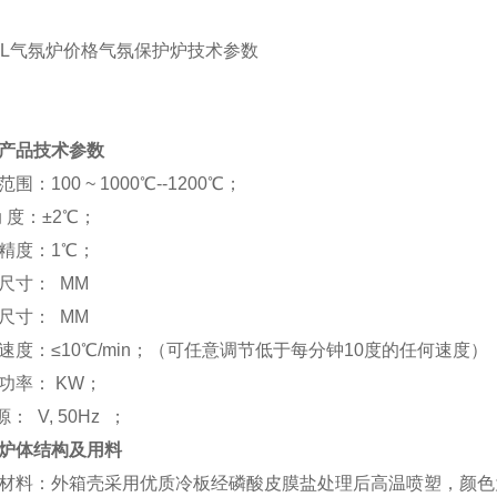
L
气氛炉价格
气氛保护炉技术参数
产品技术参数
范围：
100 ~ 1000
℃
--1200
℃
；
动
度：±
2
℃
；
精度：
1
℃
；
尺寸：
MM
尺寸：
MM
速度：≤
10
℃
/min
；（可任意调节低于每分钟
10
度的任何速度）
功率：
KW
；
源：
V, 50Hz
；
炉体结构及用料
材料：外箱壳采用优质冷板经磷酸皮膜盐处理后高温喷塑，颜色