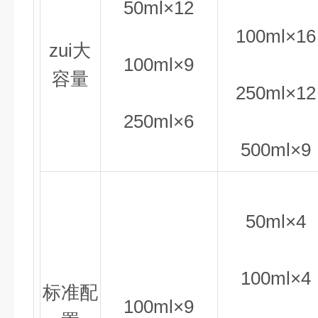
50ml×12
100ml×16
zui大
100ml×9
容量
250ml×12
250ml×6
500ml×9
50ml×4
100ml×4
标准配
100ml×9