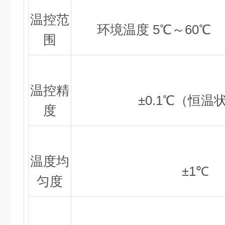
温控范
环境温度 5℃～60℃
围
温控精
±0.1℃（恒温
度
温度均
±1℃
匀度