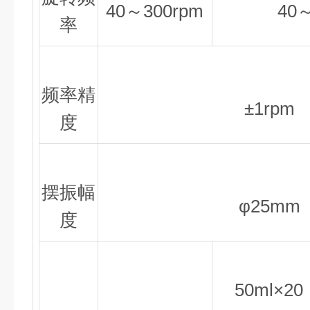
40～300rpm
40
率
频率精
±1rpm
度
摆振幅
φ25mm
度
50ml×20