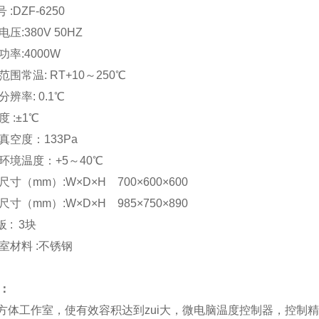
 :DZF-6250
压:380V 50HZ
入功率:4000W
范围常温: RT+10～250℃
分辨率: 0.1℃
 :
±
1℃
真空度：133Pa
环境温度：+5～40℃
尺寸（mm）:W×D×H 700×600×600
尺寸（mm）:W×D×H 985×750×890
 : 3块
室材料 :不锈钢
：
长方体工作室，使有效容积达到zui大，微电脑温度控制器，控制