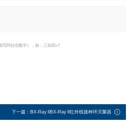
填写阿拉伯数字），如：三加四=7
下一篇：
BX-Ray IIBX-Ray II红外线接种环灭菌器