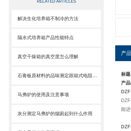
RELATED ARTICLES
解决生化培养箱不制冷的方法
隔水式培养箱产品性能特点
产
真空干燥箱的真空度怎么理解
标题
石膏板原材料的品味测定跟箱式电阻炉的关系
产品
DZ
马​弗​炉​的​使​用​及​注​意​事​项
DZ
能进
灰分测定马弗炉的烟囱起到什么作用
DZ