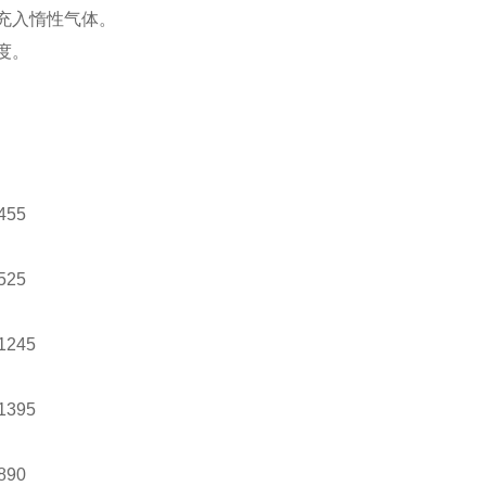
充入惰性气体。
度。
55
25
245
395
90